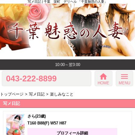
写メ日記 | 千葉 栄町 デリヘル 「千葉魅惑の人妻」
10:00～翌3:00
home
menu
043-222-8899
HOME
MENU
トップページ
写メ日記
楽しみなこと
写メ日記
さら(23歳)
T160 B88(F) W57 H87
プロフィール詳細