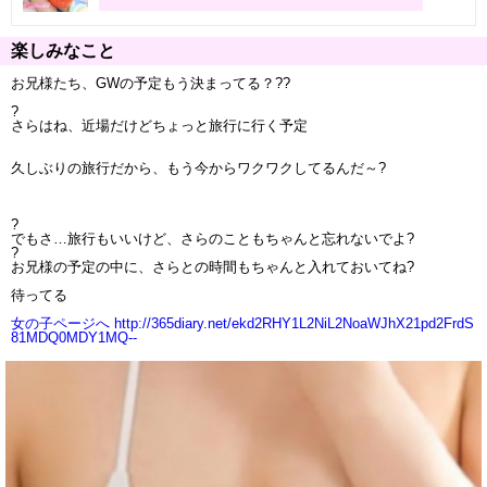
楽しみなこと
お兄様たち、GWの予定もう決まってる？??
?
さらはね、近場だけどちょっと旅行に行く予定
久しぶりの旅行だから、もう今からワクワクしてるんだ～?
?
でもさ…旅行もいいけど、さらのこともちゃんと忘れないでよ?
?
お兄様の予定の中に、さらとの時間もちゃんと入れておいてね?
待ってる
女の子ページへ http://365diary.net/ekd2RHY1L2NiL2NoaWJhX21pd2FrdS
81MDQ0MDY1MQ--